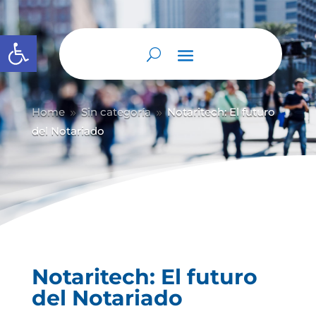
Abrir barra de herramientas
Home
Sin categoría
Notaritech: El futuro
9
9
del Notariado
Notaritech: El futuro
del Notariado