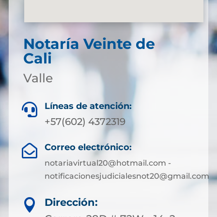
Notaría Veinte de
Cali
Valle
Líneas de atención:

+57(602) 4372319
Correo electrónico:

notariavirtual20@hotmail.com -
notificacionesjudicialesnot20@gmail.com
Dirección:
