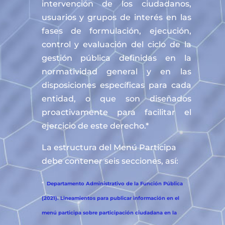
intervención de los ciudadanos,
usuarios y grupos de interés en las
fases de formulación, ejecución,
control y evaluación del ciclo de la
gestión pública definidas en la
normatividad general y en las
disposiciones específicas para cada
entidad, o que son diseñados
proactivamente para facilitar el
ejercicio de este derecho.*
La estructura del Menú Participa
debe contener seis secciones, así:
*
Departamento Administrativo de la Función Pública
(2021). Lineamientos para publicar información en el
menú participa sobre participación ciudadana en la