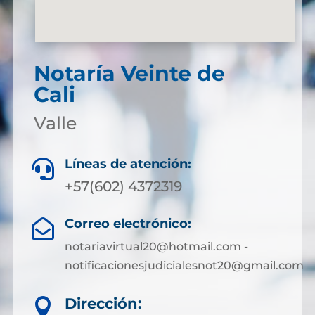
Notaría Veinte de
Cali
Valle
Líneas de atención:

+57(602) 4372319
Correo electrónico:

notariavirtual20@hotmail.com -
notificacionesjudicialesnot20@gmail.com
Dirección:
