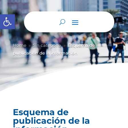
Abrir barra de herramientas
Home
Sin categoría
Esquema de
9
9
publicación de la información
Esquema de
publicación de la