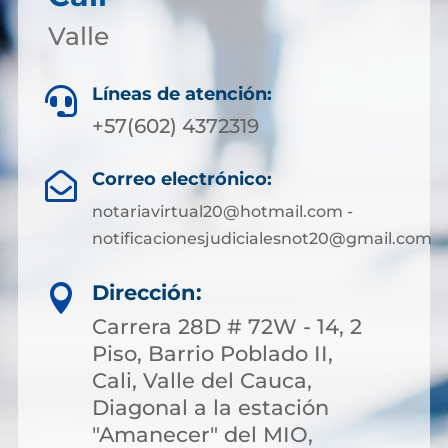
Valle
Líneas de atención:

+57(602) 4372319
Correo electrónico:

notariavirtual20@hotmail.com -
notificacionesjudicialesnot20@gmail.com
Dirección:

Carrera 28D # 72W - 14, 2
Piso, Barrio Poblado II,
Cali, Valle del Cauca,
Diagonal a la estación
"Amanecer" del MIO,