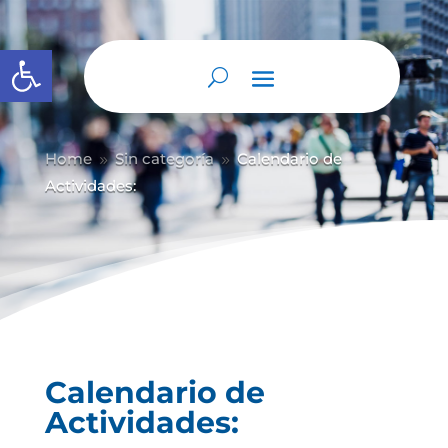
Abrir barra de herramientas
Home
Sin categoría
Calendario de
9
9
Actividades:
Calendario de
Actividades: