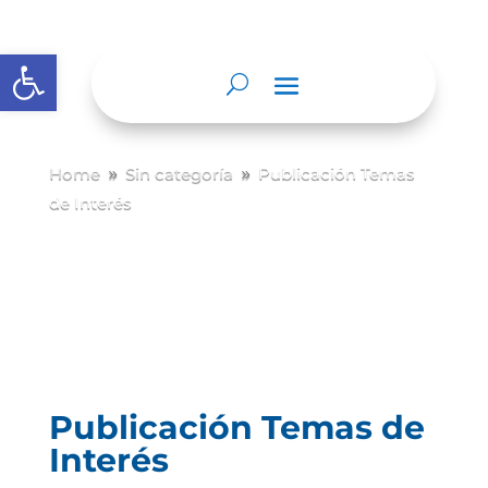
Abrir barra de herramientas
Home
Sin categoría
Publicación Temas
9
9
de Interés
Publicación Temas de
Interés