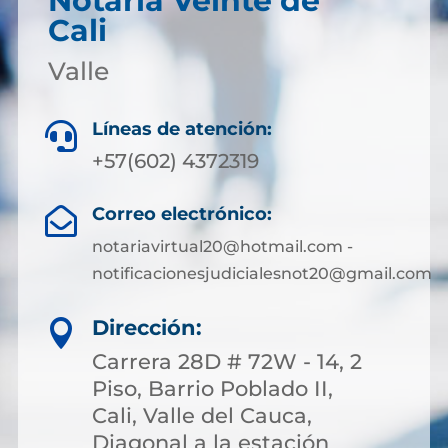
Notaría Veinte de
Cali
Valle
Líneas de atención:

+57(602) 4372319
Correo electrónico:

notariavirtual20@hotmail.com -
notificacionesjudicialesnot20@gmail.com
Dirección:

Carrera 28D # 72W - 14, 2
Piso, Barrio Poblado II,
Cali, Valle del Cauca,
Diagonal a la estación