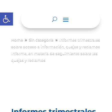
Abrir barra de herramientas
Home
Sin categoría
Informes trimestrales
9
9
sobre acceso a información, quejas y reclamos
Informe, en materia de seguimiento sobre las
quejas y reclamos
Informes trimestrales