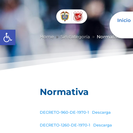
Inicio
Abrir barra de herramientas
Home
Sin categoría
Normativa
9
9
Normativa
DECRETO-960-DE-1970-1
Descarga
DECRETO-1260-DE-1970-1
Descarga