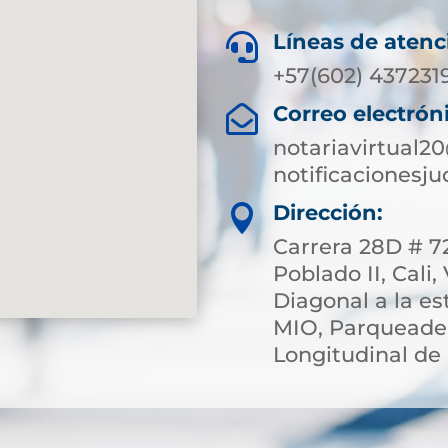
Líneas de atenc

+57(602) 437231
Correo electrón

notariavirtual2
notificacionesj
Dirección:

Carrera 28D # 72
Poblado II, Cali,
Diagonal a la e
MIO, Parqueade
Longitudinal de