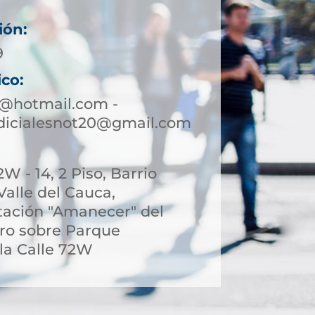
ión:
9
ico:
0@hotmail.com -
udicialesnot20@gmail.com
W - 14, 2 Piso, Barrio
 Valle del Cauca,
stación "Amanecer" del
ro sobre Parque
 la Calle 72W