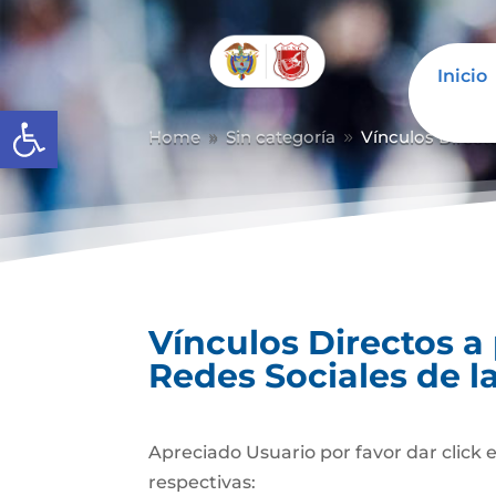
Inicio
Abrir barra de herramientas
Home
Sin categoría
Vínculos Directo
9
9
Vínculos Directos a
Redes Sociales de l
Apreciado Usuario por favor dar click e
respectivas: