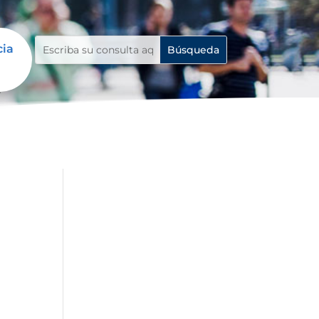
cia
a