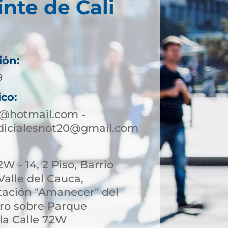
inte de Cali
ión:
9
ico:
0@hotmail.com -
udicialesnot20@gmail.com
W - 14, 2 Piso, Barrio
 Valle del Cauca,
stación "Amanecer" del
ro sobre Parque
 la Calle 72W