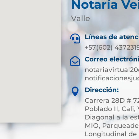
Notaría Ve
Valle
Líneas de atenc

+57(602) 437231
Correo electrón

notariavirtual2
notificacionesj
Dirección:

Carrera 28D # 72
Poblado II, Cali,
Diagonal a la e
MIO, Parqueade
Longitudinal de