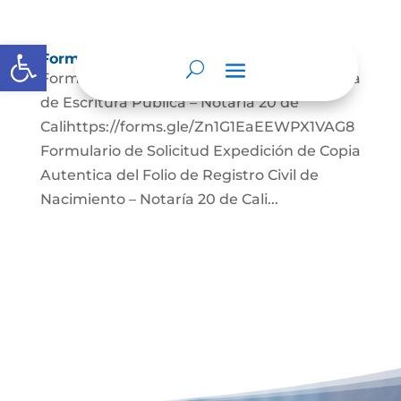
Abrir barra de herramientas
Formularios
Formulario de Solicitud Expedición de Copia
de Escritura Pública – Notaría 20 de
Calihttps://forms.gle/Zn1G1EaEEWPX1VAG8
Formulario de Solicitud Expedición de Copia
Autentica del Folio de Registro Civil de
Nacimiento – Notaría 20 de Cali...