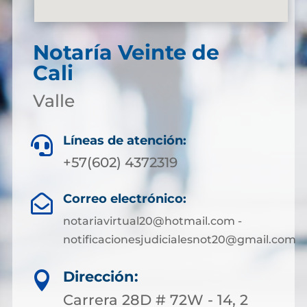
Notaría Veinte de
Cali
Valle
Líneas de atención:

+57(602) 4372319
Correo electrónico:

notariavirtual20@hotmail.com -
notificacionesjudicialesnot20@gmail.com
Dirección:

Carrera 28D # 72W - 14, 2