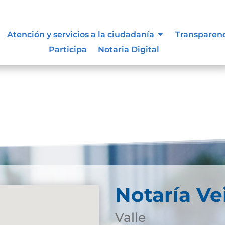
, niñas y adolescentes
Atención y servicios a la ciudadanía
Transparen
Participa
Notaria Digital
Notaría Ve
Valle