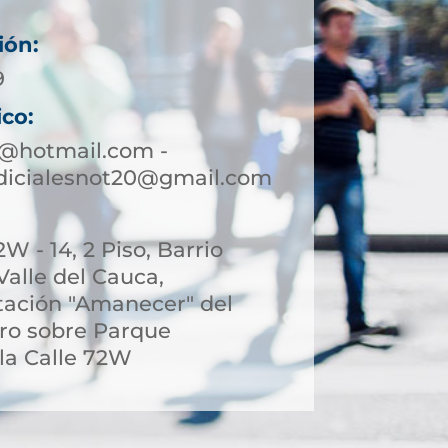
ión:
9
ico:
0@hotmail.com -
udicialesnot20@gmail.com
W - 14, 2 Piso, Barrio
 Valle del Cauca,
stación "Amanecer" del
ro sobre Parque
 la Calle 72W