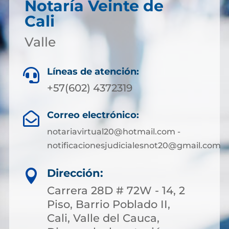
Notaría Veinte de
Cali
Valle
Líneas de atención:

+57(602) 4372319
Correo electrónico:

notariavirtual20@hotmail.com -
notificacionesjudicialesnot20@gmail.com
Dirección:

Carrera 28D # 72W - 14, 2
Piso, Barrio Poblado II,
Cali, Valle del Cauca,