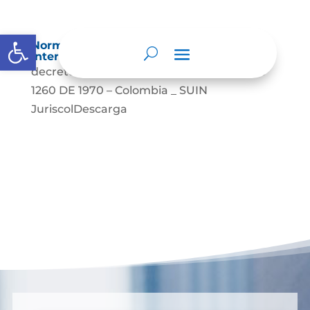
Abrir barra de herramientas
Normatividad especial que les aplique de
interés.
decreto_0960_1970_0Descarga DECRETO
1260 DE 1970 – Colombia _ SUIN
JuriscolDescarga