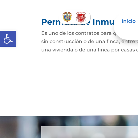
Permuta de Inmuebles
Inicio
Abrir barra de herramientas
Es uno de los contratos para que una p
sin construcción o de una finca, entre 
una vivienda o de una finca por casas o