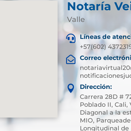
Notaría Ve
Valle
Líneas de atenc

+57(602) 437231
Correo electrón

notariavirtual2
notificacionesj
Dirección:

Carrera 28D # 72
Poblado II, Cali,
Diagonal a la e
MIO, Parqueade
Longitudinal de