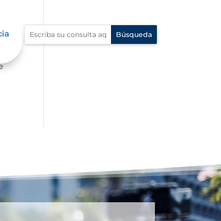
cia
e
e