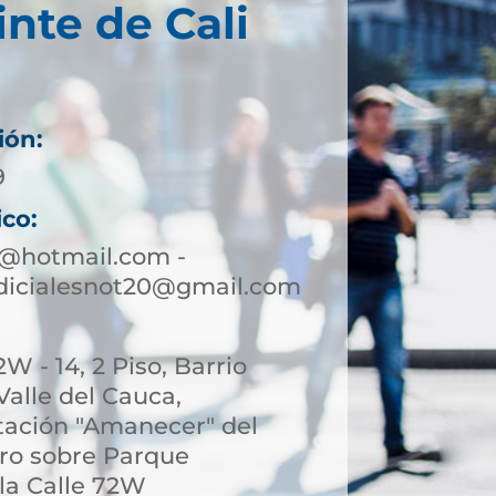
inte de Cali
ión:
9
ico:
0@hotmail.com -
udicialesnot20@gmail.com
W - 14, 2 Piso, Barrio
 Valle del Cauca,
stación "Amanecer" del
ro sobre Parque
 la Calle 72W