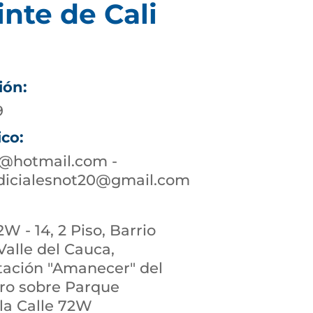
inte de Cali
ión:
9
ico:
0@hotmail.com -
udicialesnot20@gmail.com
W - 14, 2 Piso, Barrio
 Valle del Cauca,
stación "Amanecer" del
ro sobre Parque
 la Calle 72W