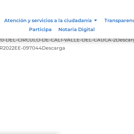
 vigentes exigidos por los entes
Atención y servicios a la ciudadanía
Transparen
externos o internos.
Participa
Notaria Digital
0-DEL-CIRCULO-DE-CALI-VALLE-DEL-CAUCA-2Descar
NR2022EE-097044Descarga