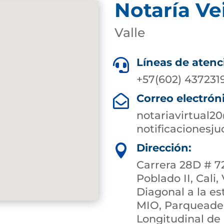
Notaría Ve
Valle
Líneas de atenc

+57(602) 437231
Correo electrón

notariavirtual2
notificacionesj
Dirección:

Carrera 28D # 72
Poblado II, Cali,
Diagonal a la e
MIO, Parqueade
Longitudinal de