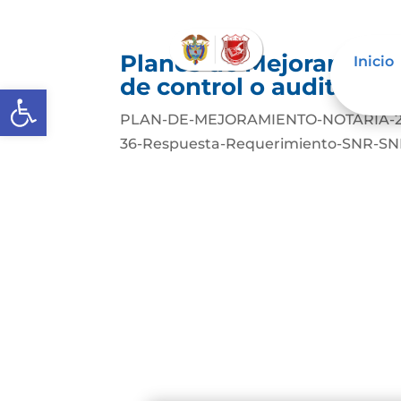
Planes de Mejoramiento
Inicio
de control o auditoría 
Abrir barra de herramientas
PLAN-DE-MEJORAMIENTO-NOTARIA-2
36-Respuesta-Requerimiento-SNR-S