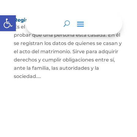
Abrir barra de herramientas
Registro Civil de Matrimonio
Es el documento público necesario para
probar que una persona está casada. En él
se registran los datos de quienes se casan y
el acto del matrimonio. Sirve para adquirir
derechos y cumplir obligaciones entre sí,
ante la familia, las autoridades y la
sociedad....