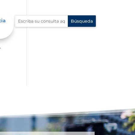
cia
er
y