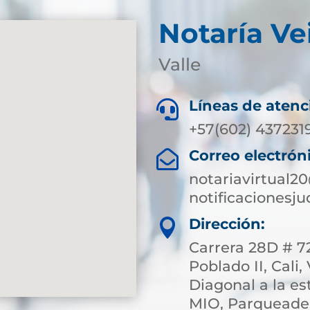
Notaría Ve
Valle
Líneas de atenc

+57(602) 437231
Correo electrón

notariavirtual2
notificacionesj
Dirección:

Carrera 28D # 72
Poblado II, Cali,
Diagonal a la e
MIO, Parqueade