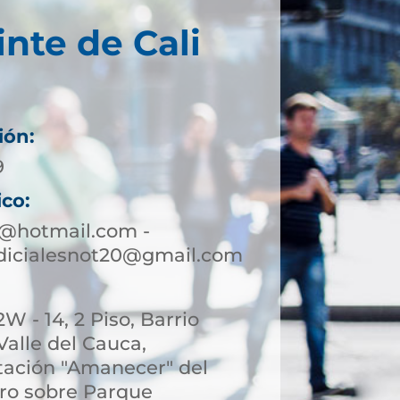
inte de Cali
ión:
9
ico:
0@hotmail.com -
udicialesnot20@gmail.com
W - 14, 2 Piso, Barrio
 Valle del Cauca,
stación "Amanecer" del
ro sobre Parque